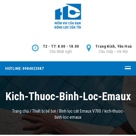
T2 - T7: 8.00 - 18.00
Trung Kính, Yên Hoà
Chủ Nhật nghỉ
Cầu Giấy – Hà Nội
HOTLINE: 0984022087
Kich-Thuoc-Binh-Loc-Emaux
Trang chủ
/
Thiết bị bể bơi
/
Bình lọc cát Emaux V700
/
kich-thuoc-
binh-loc-emaux