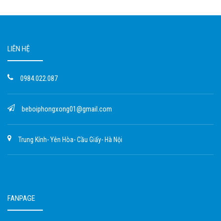
LIÊN HỆ
0984.022.087
beboiphongxong01@gmail.com
Trung Kính- Yên Hòa- Cầu Giấy- Hà Nội
FANPAGE