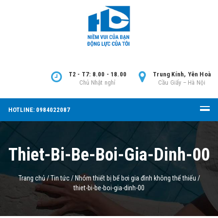
T2 - T7: 8.00 - 18.00
Trung Kính, Yên Hoà
Chủ Nhật nghỉ
Cầu Giấy – Hà Nội
HOTLINE: 0984022087
Thiet-Bi-Be-Boi-Gia-Dinh-00
Trang chủ
/
Tin tức
/
Nhóm thiết bị bể bơi gia đình không thể thiếu
/
thiet-bi-be-boi-gia-dinh-00