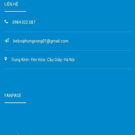
LIÊN HỆ
0984.022.087
beboiphongxong01@gmail.com
Trung Kính- Yên Hòa- Cầu Giấy- Hà Nội
FANPAGE