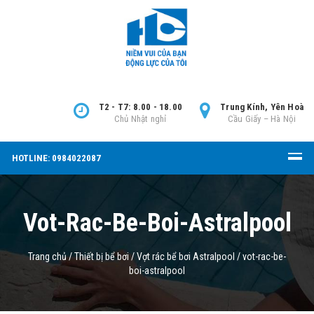
T2 - T7: 8.00 - 18.00
Trung Kính, Yên Hoà
Chủ Nhật nghỉ
Cầu Giấy – Hà Nội
HOTLINE: 0984022087
Vot-Rac-Be-Boi-Astralpool
Trang chủ
/
Thiết bị bể bơi
/
Vợt rác bể bơi Astralpool
/
vot-rac-be-
boi-astralpool