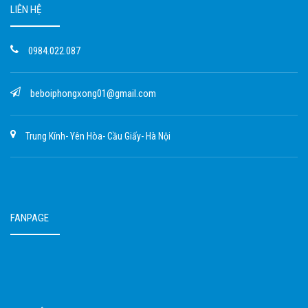
LIÊN HỆ
0984.022.087
beboiphongxong01@gmail.com
Trung Kính- Yên Hòa- Cầu Giấy- Hà Nội
FANPAGE