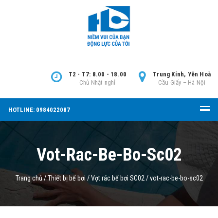
T2 - T7: 8.00 - 18.00
Trung Kính, Yên Hoà
Chủ Nhật nghỉ
Cầu Giấy – Hà Nội
HOTLINE: 0984022087
Vot-Rac-Be-Bo-Sc02
Trang chủ
/
Thiết bị bể bơi
/
Vợt rác bể bơi SC02
/
vot-rac-be-bo-sc02