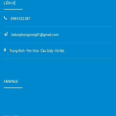
LIÊN HỆ
0984.022.087
beboiphongxong01@gmail.com
Trung Kính- Yên Hòa- Cầu Giấy- Hà Nội
FANPAGE