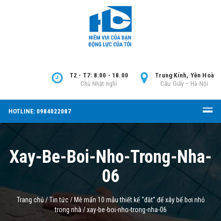
T2 - T7: 8.00 - 18.00
Trung Kính, Yên Hoà
Chủ Nhật nghỉ
Cầu Giấy – Hà Nội
HOTLINE: 0984022087
Xay-Be-Boi-Nho-Trong-Nha-
06
Trang chủ
/
Tin tức
/
Mê mẩn 10 mẫu thiết kế “đắt” để xây bể bơi nhỏ
trong nhà
/
xay-be-boi-nho-trong-nha-06