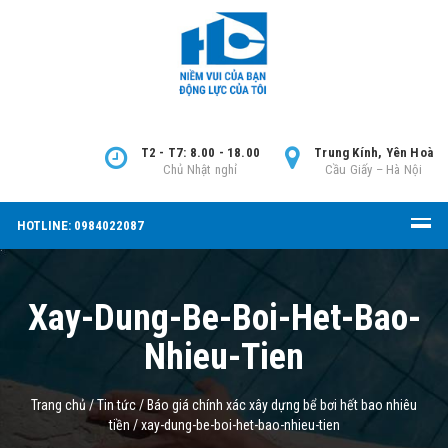
T2 - T7: 8.00 - 18.00
Trung Kính, Yên Hoà
Chủ Nhật nghỉ
Cầu Giấy – Hà Nội
HOTLINE: 0984022087
Xay-Dung-Be-Boi-Het-Bao-
Nhieu-Tien
Trang chủ
/
Tin tức
/
Báo giá chính xác xây dựng bể bơi hết bao nhiêu
tiền
/
xay-dung-be-boi-het-bao-nhieu-tien