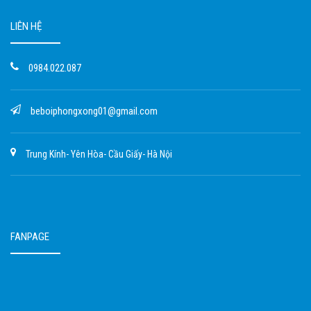
LIÊN HỆ
0984.022.087
beboiphongxong01@gmail.com
Trung Kính- Yên Hòa- Cầu Giấy- Hà Nội
FANPAGE