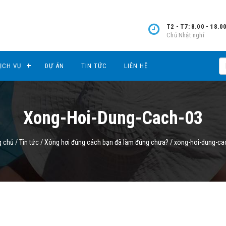
T2 - T7: 8.00 - 18.0
Chủ Nhật nghỉ
ỊCH VỤ
DỰ ÁN
TIN TỨC
LIÊN HỆ
Xong-Hoi-Dung-Cach-03
g chủ
/
Tin tức
/
Xông hơi đúng cách bạn đã làm đúng chưa?
/
xong-hoi-dung-ca