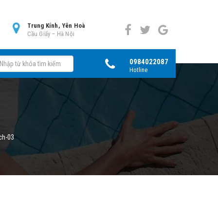
0
Trung Kính, Yên Hoà
Cầu Giấy – Hà Nội
0984022087
Hotline
ch-03