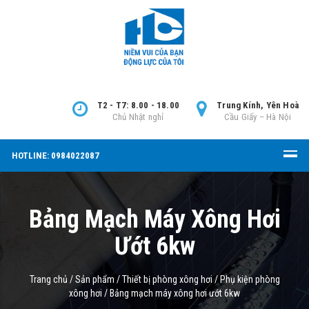
T2 - T7: 8.00 - 18.00
Trung Kính, Yên Hoà
Chủ Nhật nghỉ
Cầu Giấy – Hà Nội
HOTLINE: 0984022087
Bảng Mạch Máy Xông Hơi
Ướt 6kw
Trang chủ
/
Sản phẩm
/
Thiết bị phòng xông hơi
/
Phụ kiện phòng
xông hơi
/
Bảng mạch máy xông hơi ướt 6kw