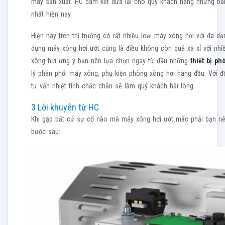
máy sản xuất. HC cam kết đưa lại cho quý khách hàng những bản
nhất hiện nay.
Hiện nay trên thị trường có rất nhiều loại máy xông hơi với đa 
dụng máy xông hơi ướt cũng là điều không còn quá xa xỉ với nhi
xông hơi ưng ý bạn nên lựa chọn ngay từ đầu những
thiết bị p
lý phân phối máy xông, phụ kiện phòng xông hơi hàng đầu. Với độ
tư vấn nhiệt tình chắc chắn sẽ làm quý khách hài lòng.
3 Lời khuyên từ HC
Khi gặp bất cứ sự cố nào mà máy xông hơi ướt mắc phải bạn nê
bước sau: