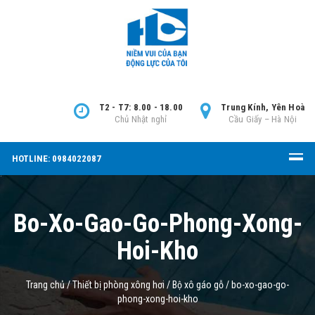
T2 - T7: 8.00 - 18.00
Trung Kính, Yên Hoà
Chủ Nhật nghỉ
Cầu Giấy – Hà Nội
HOTLINE: 0984022087
Bo-Xo-Gao-Go-Phong-Xong-
Hoi-Kho
Trang chủ
/
Thiết bị phòng xông hơi
/
Bộ xô gáo gỗ
/
bo-xo-gao-go-
phong-xong-hoi-kho