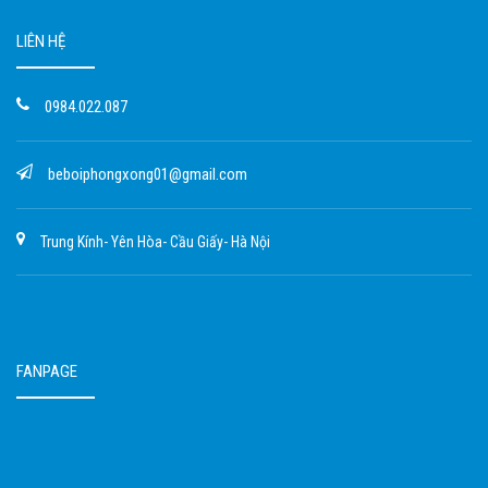
LIÊN HỆ
0984.022.087
beboiphongxong01@gmail.com
Trung Kính- Yên Hòa- Cầu Giấy- Hà Nội
FANPAGE