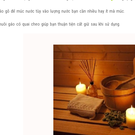
áo gỗ để múc nước tùy vào lượng nước bạn cần nhiều hay ít mà múc.
huôi gáo có quai cheo giúp bạn thuận tiện cất giữ sau khi sử dụng.