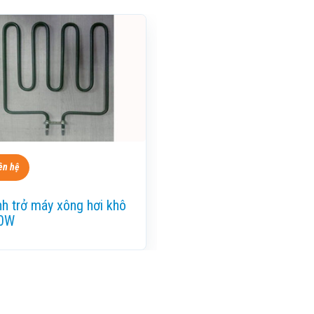
ên hệ
h trở máy xông hơi khô
0W