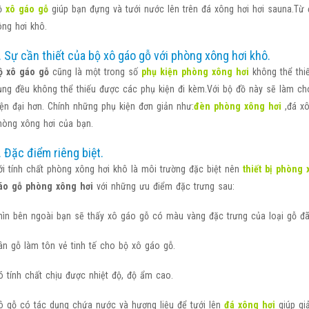
ộ
xô gáo gỗ
giúp bạn đựng và tưới nước lên trên đá xông hơi hơi sauna.Từ
ông hơi khô.
. Sự cần thiết của bộ xô gáo gỗ với phòng xông hơi khô.
ộ xô gáo gỗ
cũng là một trong số
phụ kiện phòng xông hơi
không thể thiế
ụng đều không thể thiếu được các phụ kiện đi kèm.Với bộ đồ này sẽ làm ch
iện đại hơn. Chính những phụ kiện đơn giản như:
đèn phòng xông hơi
,đá xô
hòng xông hơi của bạn.
. Đặc điểm riêng biệt.
ới tính chất phòng xông hơi khô là môi trường đặc biệt nên
thiết bị phòng 
áo gỗ phòng xông hơi
với những ưu điểm đặc trưng sau:
hìn bên ngoài bạn sẽ thấy xô gáo gỗ có màu vàng đặc trưng của loại gỗ đã
ân gỗ làm tôn vẻ tinh tế cho bộ xô gáo gỗ.
ó tính chất chịu được nhiệt độ, độ ẩm cao.
ô gỗ có tác dụng chứa nước và hương liệu để tưới lên
đá xông hơi
giúp gi