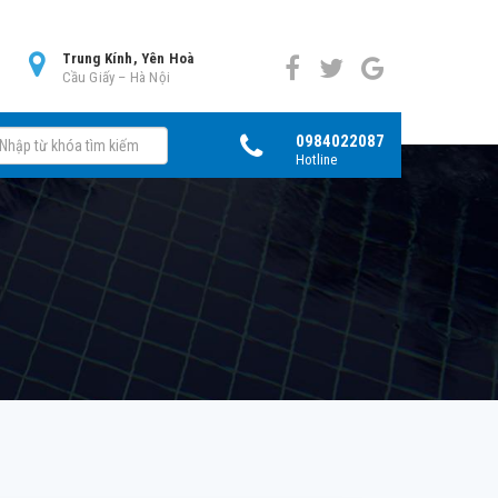
0
Trung Kính, Yên Hoà
Cầu Giấy – Hà Nội
0984022087
Hotline