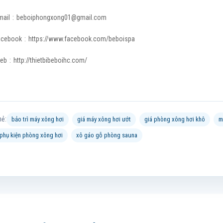
mail :
beboiphongxong01@gmail.com
acebook : https://www.facebook.com/beboispa
eb : http://thietbibeboihc.com/
hẻ:
bảo trì máy xông hơi
giá máy xông hơi ướt
giá phòng xông hơi khô
m
phụ kiện phòng xông hơi
xô gáo gỗ phòng sauna