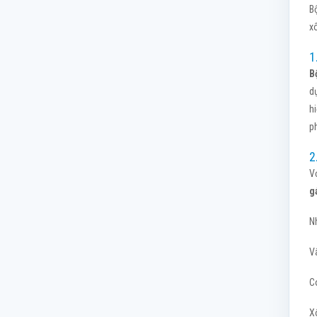
B
x
1
B
d
h
p
2
V
g
N
V
C
X