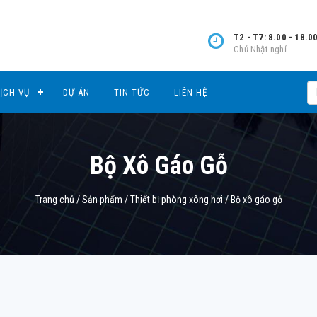
T2 - T7: 8.00 - 18.0
Chủ Nhật nghỉ
ỊCH VỤ
DỰ ÁN
TIN TỨC
LIÊN HỆ
Bộ Xô Gáo Gỗ
Trang chủ
/
Sản phẩm
/
Thiết bị phòng xông hơi
/
Bộ xô gáo gỗ