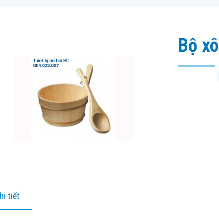
Bộ xô
hi tiết