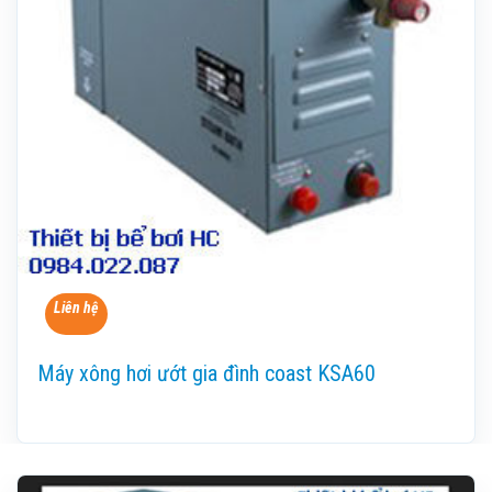
Liên hệ
Máy xông hơi ướt gia đình coast KSA60