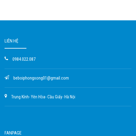
LIÊN HỆ
0984.022.087
beboiphongxong01@gmail.com
Trung Kính- Yên Hòa- Cầu Giấy- Hà Nội
FANPAGE