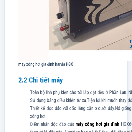
máy xông hơi gia đình harvia HGX
2.2 Chi tiết máy
Toàn bộ linh phụ kiện cho tới lắp đặt đều ở Phần Lan. 
Sử dụng bảng điều khiển từ xa.Tiện lợi khi muốn thay đổ
Thiết kế độc đáo với cốc lắng cặn ở dưới đáy.Nó giốn
xông hơi .
Điểm nhấn độc đáo của
máy xông hơi gia đình
HGX60 