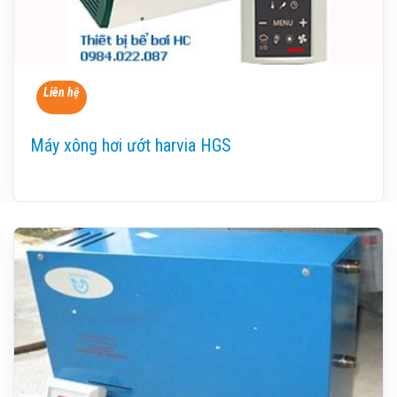
Liên hệ
Máy xông hơi ướt harvia HGS