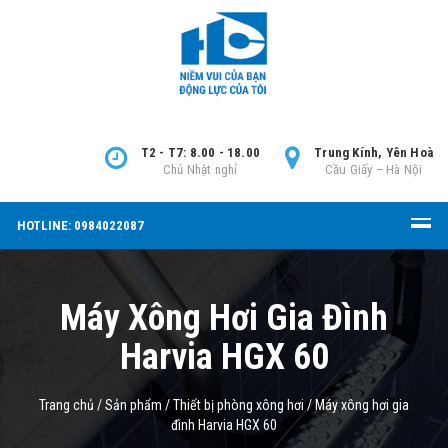
T2 - T7: 8.00 - 18.00
Trung Kính, Yên Hoà
Chủ Nhật nghỉ
Cầu Giấy – Hà Nội
HOTLINE: 0984022087
Máy Xông Hơi Gia Đình
Harvia HGX 60
Trang chủ
/
Sản phẩm
/
Thiết bị phòng xông hơi
/
Máy xông hơi gia
đình Harvia HGX 60