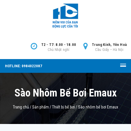
T2 - T7: 8.00 - 18.00
Trung Kính, Yên Hoà
Chủ Nhật nghỉ
Cầu Giấy – Hà Nội
HOTLINE: 0984022087
Sào Nhôm Bể Bơi Emaux
Trang chủ
/
Sản phẩm
/
Thiết bị bể bơi
/
Sào nhôm bể bơi Emaux