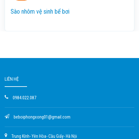
Sào nhôm vệ sinh bể bơi
LIÊN HỆ
0984.022.087
beboiphongxong01@gmail.com
Trung Kính- Yên Hòa- Cầu Giấy- Hà Nội