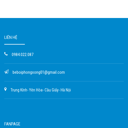
LIÊN HỆ
0984.022.087
beboiphongxong01@gmail.com
Trung Kính- Yên Hòa- Cầu Giấy- Hà Nội
FANPAGE