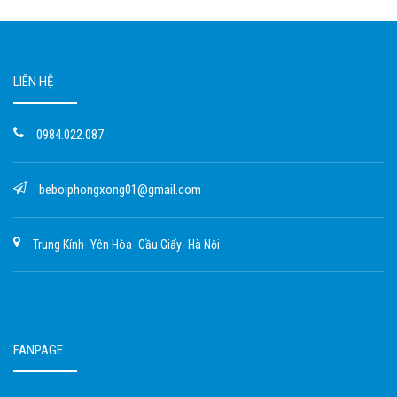
LIÊN HỆ
0984.022.087
beboiphongxong01@gmail.com
Trung Kính- Yên Hòa- Cầu Giấy- Hà Nội
FANPAGE