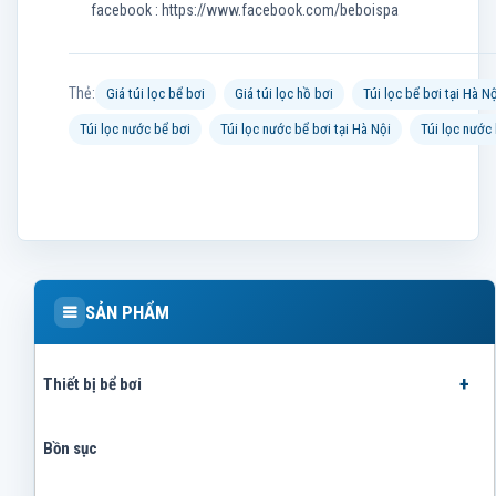
facebook : https://www.facebook.com/beboispa
Thẻ:
Giá túi lọc bể bơi
Giá túi lọc hồ bơi
Túi lọc bể bơi tại Hà Nộ
Túi lọc nước bể bơi
Túi lọc nước bể bơi tại Hà Nội
Túi lọc nước
SẢN PHẨM
Thiết bị bể bơi
Bồn sục