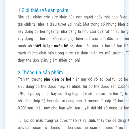
1 Giới thiệu về sản phẩm
Nhu cầu chăm sóc sức khỏe của con người ngày một cao. Việc
gia đình tại nhà là điều tuyệt vời nhất. Một trong số những biện 
xây dựng bể bơi ngay tại nhà đang là nhu cầu của rất nhiều hộ gi
xây dựng bể bơi mà vẫn mang lại hiệu quả cao chủ đầu tư thường
minh với
thiết bị lọc nước bể bơi
đơn giản như túi lọc bể bơi. S
sạch những chất bẩn trong nước rất thân thiện với môi trường. T
thay thế đơn giản, giảm thiểu chi phí.
2 Thông tin sản phẩm
Trên thị trường
phụ kiện bể bơi
hiện nay có vô số loại túi lọc b
kiểu dáng có thể được may, ép nhiệt. Túi có thể được sản xuất từ
,PP(polypropylene), hay sợ tổng hợp.. Chỉ số micron nói lên độ to
số càng thấp độ lọc của túi càng cao. 1 micron là cấp độ lọc tinh
0,001mm. Điều này cho bạn yên tâm tuyệt đối khi sử dụng túi lọc
Túi lọc có màu trắng và được tháo ra vệ sinh, thay thế dễ dàng. 
giữ, bảo quản. Lưu lượng lọc lớn giúp thời gian lọc nước được rút