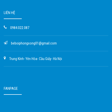
LIÊN HỆ
0984.022.087
beboiphongxong01@gmail.com
Trung Kính- Yên Hòa- Cầu Giấy- Hà Nội
FANPAGE