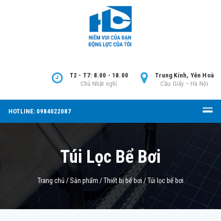
T2 - T7: 8.00 - 18.00
Trung Kính, Yên Hoà
Chủ Nhật nghỉ
Cầu Giấy – Hà Nội
HOTLINE: 0984022087
Túi Lọc Bể Bơi
Trang chủ
/
Sản phẩm
/
Thiết bị bể bơi
/
Túi lọc bể bơi