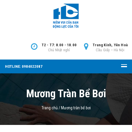
T2 - T7: 8.00 - 18.00
Trung Kính, Yên Hoà
Chủ Nhật nghỉ
Cầu Giấy – Hà Nội
HOTLINE: 0984022087
Mương Tràn Bể Bơi
Trang chủ
/
Mương tràn bể bơi