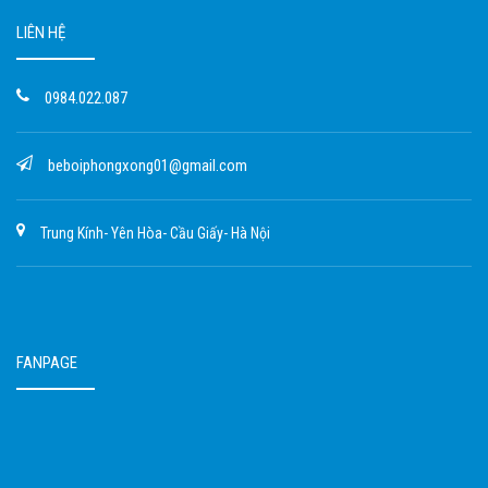
LIÊN HỆ
0984.022.087
beboiphongxong01@gmail.com
Trung Kính- Yên Hòa- Cầu Giấy- Hà Nội
FANPAGE