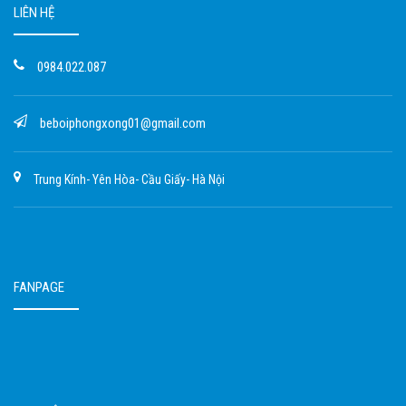
LIÊN HỆ
0984.022.087
beboiphongxong01@gmail.com
Trung Kính- Yên Hòa- Cầu Giấy- Hà Nội
FANPAGE