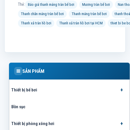
Thẻ:
Báo giá thanh máng tràn bể bơi
Mương tràn bể bơi
Nan thoá
Thanh chắn máng tràn bể bơi
Thanh máng tràn bể bơi
thanh thoá
Thanh xả tràn hồ bơi
Thanh xả tràn hồ bơi tại HCM
thiet bi be b
SẢN PHẨM
Thiết bị bể bơi
Bồn sục
Thiết bị phòng xông hơi