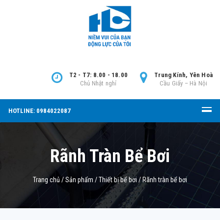
T2 - T7: 8.00 - 18.00
Trung Kính, Yên Hoà
Chủ Nhật nghỉ
Cầu Giấy – Hà Nội
HOTLINE: 0984022087
Rãnh Tràn Bể Bơi
Trang chủ
/
Sản phẩm
/
Thiết bị bể bơi
/
Rãnh tràn bể bơi