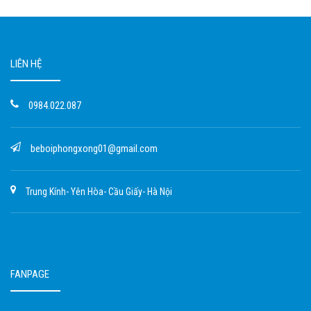
LIÊN HỆ
0984.022.087
beboiphongxong01@gmail.com
Trung Kính- Yên Hòa- Cầu Giấy- Hà Nội
FANPAGE