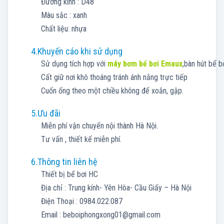
Đường kính : D48
Màu sắc : xanh
Chất liệu: nhựa
4.Khuyến cáo khi sử dụng
Sử dụng tích hợp với
máy bơm bể bơi Emaux
,bàn hút bể bơ
Cất giữ nơi khô thoáng tránh ánh nắng trực tiếp
Cuốn ống theo một chiều không để xoắn, gập.
5.Ưu đãi
Miễn phí vận chuyển nội thành Hà Nội.
Tư vấn , thiết kế miễn phí.
6.Thông tin liên hệ
Thiết bị bể bơi HC
Địa chỉ : Trung kính- Yên Hòa- Cầu Giấy – Hà Nội
Điện Thoại : 0984.022.087
Email :
beboiphongxong01@gmail.com