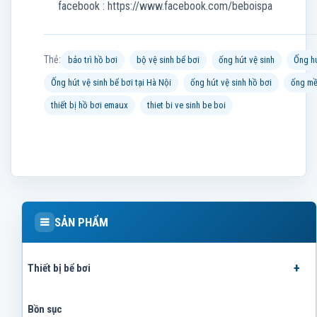
facebook : https://www.facebook.com/beboispa
Thẻ:
bảo trì hồ bơi
bộ vệ sinh bể bơi
ống hút vệ sinh
Ống hú
Ống hút vệ sinh bể bơi tại Hà Nội
ống hút vệ sinh hồ bơi
ống mề
thiết bị hồ bơi emaux
thiet bi ve sinh be boi
SẢN PHẨM
Thiết bị bể bơi
Bồn sục