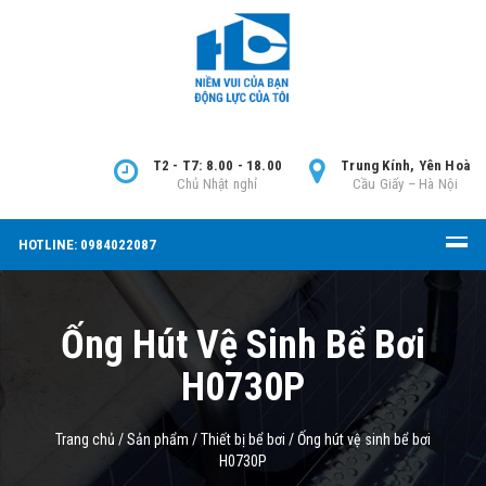
T2 - T7: 8.00 - 18.00
Trung Kính, Yên Hoà
Chủ Nhật nghỉ
Cầu Giấy – Hà Nội
HOTLINE: 0984022087
Ống Hút Vệ Sinh Bể Bơi
H0730P
Trang chủ
/
Sản phẩm
/
Thiết bị bể bơi
/
Ống hút vệ sinh bể bơi
H0730P