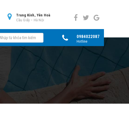
0
Trung Kính, Yên Hoà
Cầu Giấy – Hà Nội
0984022087
Hotline