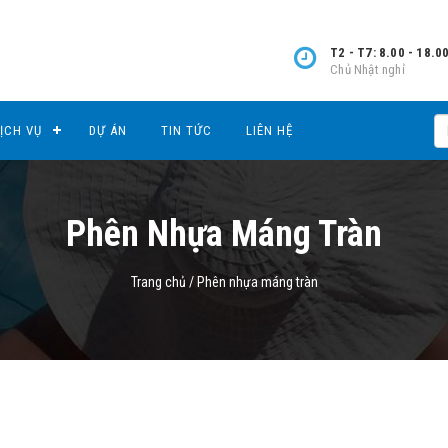
T2 - T7: 8.00 - 18.0
Chủ Nhật nghỉ
ỊCH VỤ
DỰ ÁN
TIN TỨC
LIÊN HỆ
Phên Nhựa Máng Tràn
Trang chủ
/
Phên nhựa máng tràn