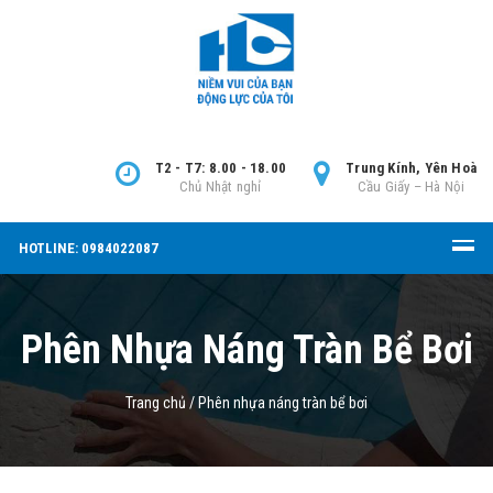
T2 - T7: 8.00 - 18.00
Trung Kính, Yên Hoà
Chủ Nhật nghỉ
Cầu Giấy – Hà Nội
HOTLINE: 0984022087
Phên Nhựa Náng Tràn Bể Bơi
Trang chủ
/
Phên nhựa náng tràn bể bơi