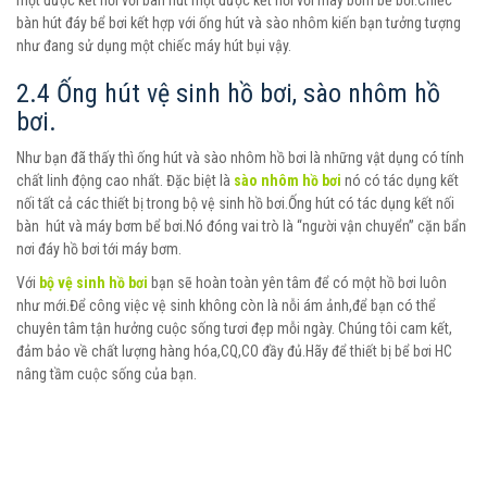
một được kết nối với bàn hút một được kết nối với máy bơm bể bơi.Chiếc
bàn hút đáy bể bơi kết hợp với ống hút và sào nhôm kiến bạn tưởng tượng
như đang sử dụng một chiếc máy hút bụi vậy.
2.4 Ống hút vệ sinh hồ bơi, sào nhôm hồ
bơi.
Như bạn đã thấy thì ống hút và sào nhôm hồ bơi là những vật dụng có tính
chất linh động cao nhất. Đặc biệt là
sào nhôm hồ bơi
nó có tác dụng kết
nối tất cả các thiết bị trong bộ vệ sinh hồ bơi.Ống hút có tác dụng kết nối
bàn hút và máy bơm bể bơi.Nó đóng vai trò là “người vận chuyển” cặn bẩn
nơi đáy hồ bơi tới máy bơm.
Với
bộ vệ sinh hồ bơi
bạn sẽ hoàn toàn yên tâm để có một hồ bơi luôn
như mới.Để công việc vệ sinh không còn là nỗi ám ảnh,để bạn có thể
chuyên tâm tận hưởng cuộc sống tươi đẹp mỗi ngày. Chúng tôi cam kết,
đảm bảo về chất lượng hàng hóa,CQ,CO đầy đủ.Hãy để thiết bị bể bơi HC
nâng tầm cuộc sống của bạn.