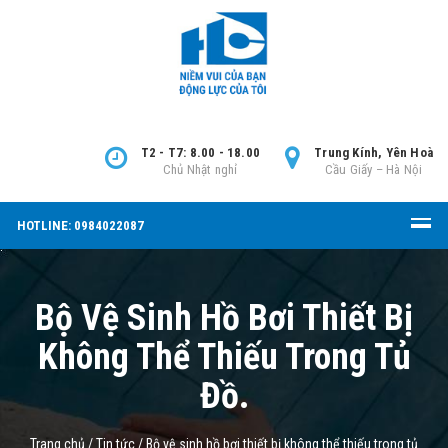
T2 - T7: 8.00 - 18.00
Trung Kính, Yên Hoà
Chủ Nhật nghỉ
Cầu Giấy – Hà Nội
HOTLINE: 0984022087
Bộ Vệ Sinh Hồ Bơi Thiết Bị
Không Thể Thiếu Trong Tủ
Đồ.
Trang chủ
/
Tin tức
/
Bộ vệ sinh hồ bơi thiết bị không thể thiếu trong tủ