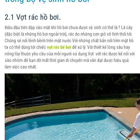
2.1 Vợt rác hồ bơi.
Điều đầu tiên đập vào mặt khi hồ bơi chưa được vệ sinh có thể là ? Lá cây
(đặc biệt là những hồ bơi ngoài trời), rác do những cơn gió vô tình thổi tới.
Chúng sẽ nổi lềnh bềnh trên mặt nước.Với những chất bẩn nổi trên mặt hồ
ta có thể dùng tới chiếc
vợt rác bể bơi
để xử lý. Với thiết kế lòng sâu hay
nông tùy thuộc yêu cầu của mỗi người sử dụng.Vợt vớt rác được kế nối với
sào nhôm để bạn đỡ mất thời gian di chuyển mà vẫn đạt được hiệu quả
làm việc cao nhất.