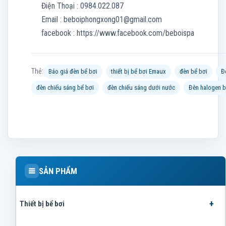
Điện Thoại : 0984.022.087
Email :
beboiphongxong01@gmail.com
facebook : https://www.facebook.com/beboispa
Thẻ:
Báo giá đèn bể bơi
thiết bị bể bơi Emaux
đèn bể bơi
Đ
đèn chiếu sáng bể bơi
đèn chiếu sáng dưới nước
Đèn halogen 
SẢN PHẨM
Thiết bị bể bơi