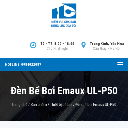
T2 - T7: 8.00 - 18.00
Trung Kính, Yên Hoà
Chủ Nhật nghỉ
Cầu Giấy – Hà Nội
HOTLINE: 0984022087
Đèn Bể Bơi Emaux UL-P50
Trang chủ
/
Sản phẩm
/
Thiết bị bể bơi
/
Đèn bể bơi Emaux UL-P50