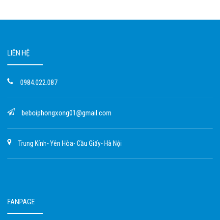
LIÊN HỆ
0984.022.087
beboiphongxong01@gmail.com
Trung Kính- Yên Hòa- Cầu Giấy- Hà Nội
FANPAGE