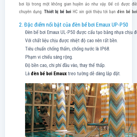
bơi lội trong một không gian huyền ảo như vậy. Để có được đi
chuyên dụng.
Thiết bị bể bơi
HC xin giới thiệu tới bạn
đèn bể bơ
2. Đặc điểm nổi bật của đèn bể bơi Emaux UP-P50
Đèn bể bơi Emaux UL-P50 được cấu tạo bằng nhựa chịu đ
Với chất liệu chịu được nhiệt độ cao nên rất bền.
Tiêu chuẩn chống thấm, chống nước là IP68.
Phạm vi chiếu sáng rộng.
Độ bền cao, chi phí đầu vào, thay thế thấp.
Là
đèn bể bơi Emaux
treo tường dễ dàng lắp đặt.