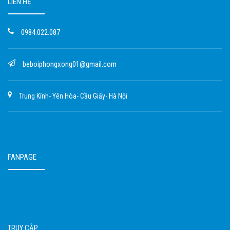
LIÊN HỆ
0984.022.087
beboiphongxong01@gmail.com
Trung Kính- Yên Hòa- Cầu Giấy- Hà Nội
FANPAGE
TRUY CẬP