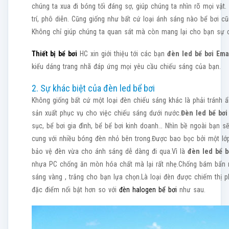
chúng ta xua đi bóng tối đáng sợ, giúp chúng ta nhìn rõ mọi vật.
trí, phô diễn. Cũng giống như bất cứ loại ánh sáng nào bể bơi c
Không chỉ giúp chúng ta quan sát mà còn mang lại cho bạn sự c
Thiết bị bể bơi
HC xin giới thiệu tới các bạn
đèn led bể bơi Em
kiểu dáng trang nhã đáp ứng mọi yêu cầu chiếu sáng của bạn.
2. Sự khác biệt của đèn led bể bơi
Không giống bất cứ một loại đèn chiếu sáng khác là phải tránh ẩ
sản xuất phục vụ cho việc chiếu sáng dưới nước.
Đèn led bể bơ
sục, bể bơi gia đình, bể bể bơi kinh doanh… Nhìn bề ngoài bạn s
cung với nhiều bóng đèn nhỏ bên trong.Được bao bọc bởi một lớ
bảo vệ đèn vừa cho ánh sáng dễ dàng đi qua.Vì là
đèn led bể b
nhựa PC chống ăn mòn hóa chất mà lại rất nhẹ.Chống bám bẩn nê
sáng vàng , trắng cho bạn lựa chọn.Là loại đèn được chiếm thị
đặc điểm nổi bật hơn so với
đèn halogen bể bơi
như sau.