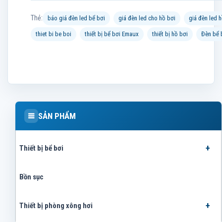
Thẻ:
báo giá đèn led bể bơi
giá đèn led cho hồ bơi
giá đèn led 
thiet bi be boi
thiết bị bể bơi Emaux
thiết bị hồ bơi
Đèn bể 
SẢN PHẨM
Thiết bị bể bơi
Bồn sục
Thiết bị phòng xông hơi