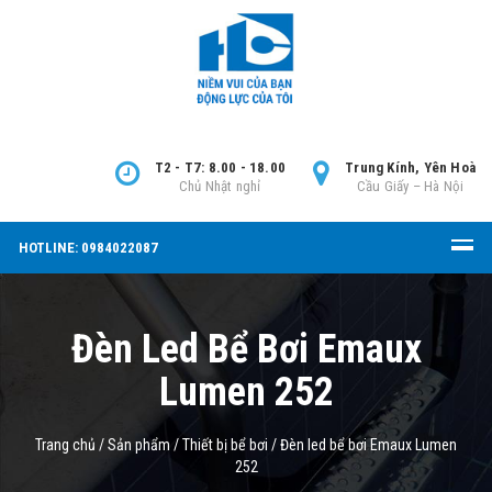
T2 - T7: 8.00 - 18.00
Trung Kính, Yên Hoà
Chủ Nhật nghỉ
Cầu Giấy – Hà Nội
HOTLINE: 0984022087
Đèn Led Bể Bơi Emaux
Lumen 252
Trang chủ
/
Sản phẩm
/
Thiết bị bể bơi
/
Đèn led bể bơi Emaux Lumen
252