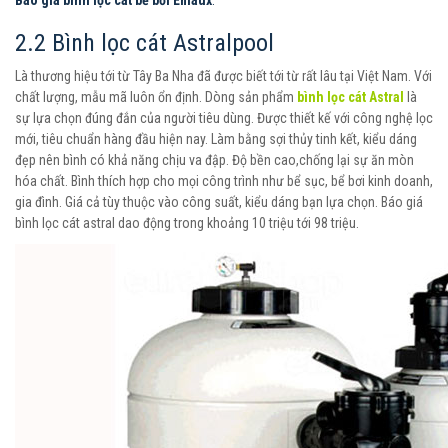
Báo giá bình lọc cát bể bơi Emaux
.
2.2 Bình lọc cát Astralpool
Là thương hiệu tới từ Tây Ba Nha đã được biết tới từ rất lâu tại Việt Nam. Với
chất lượng, mẫu mã luôn ổn định. Dòng sản phẩm
bình lọc cát Astral
là
sự lựa chọn đúng đắn của người tiêu dùng. Được thiết kế với công nghệ lọc
mới, tiêu chuẩn hàng đầu hiện nay. Làm bằng sợi thủy tinh kết, kiểu dáng
đẹp nên bình có khả năng chịu va đập. Độ bền cao,chống lại sự ăn mòn
hóa chất. Bình thích hợp cho mọi công trình như bể sục, bể bơi kinh doanh,
gia đình. Giá cả tùy thuộc vào công suất, kiểu dáng bạn lựa chọn. Báo giá
bình lọc cát astral dao động trong khoảng 10 triệu tới 98 triệu.