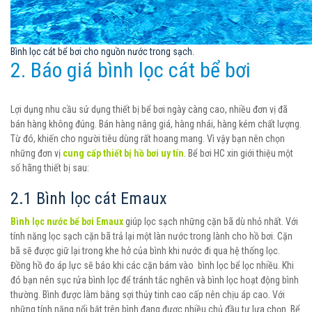
Bình lọc cát bể bơi cho nguồn nước trong sạch.
2. Báo giá bình lọc cát bể bơi
Lợi dụng nhu cầu sử dụng thiết bị bể bơi ngày càng cao, nhiều đơn vị đã
bán hàng không đúng. Bán hàng nâng giá, hàng nhái, hàng kém chất lượng.
Từ đó, khiến cho người tiêu dùng rất hoang mang. Vì vậy bạn nên chọn
những đơn vị
cung cấp thiết bị hồ bơi uy tín
. Bể bơi HC xin giới thiệu một
số hãng thiết bị sau:
2.1 Bình lọc cát Emaux
Bình lọc nước bể bơi Emaux
giúp lọc sạch những cặn bã dù nhỏ nhất. Với
tính năng lọc sạch cặn bã trả lại một làn nước trong lành cho hồ bơi. Cặn
bã sẽ được giữ lại trong khe hở của bình khi nước đi qua hệ thống lọc.
Đồng hồ đo áp lực sẽ báo khi các cặn bám vào bình lọc bể lọc nhiều. Khi
đó bạn nên sục rửa bình lọc để tránh tắc nghẽn và bình lọc hoạt động bình
thường. Bình được làm bằng sợi thủy tinh cao cấp nên chịu áp cao. Với
những tính năng nổi bật trên bình đang được nhiều chủ đầu tư lựa chọn. Bể