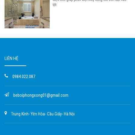
tốt
LIÊN HỆ
0984.022.087
beboiphongxong01@gmail.com
Trung Kính- Yên Hòa- Cầu Giấy- Hà Nội