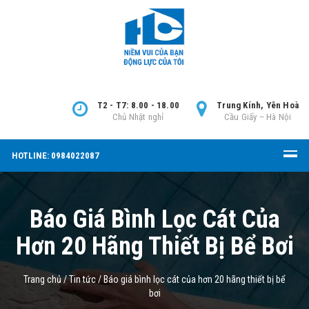
T2 - T7: 8.00 - 18.00
Trung Kính, Yên Hoà
Chủ Nhật nghỉ
Cầu Giấy – Hà Nội
HOTLINE: 0984022087
Báo Giá Bình Lọc Cát Của
Hơn 20 Hãng Thiết Bị Bể Bơi
Trang chủ
/
Tin tức
/
Báo giá bình lọc cát của hơn 20 hãng thiết bị bể
bơi