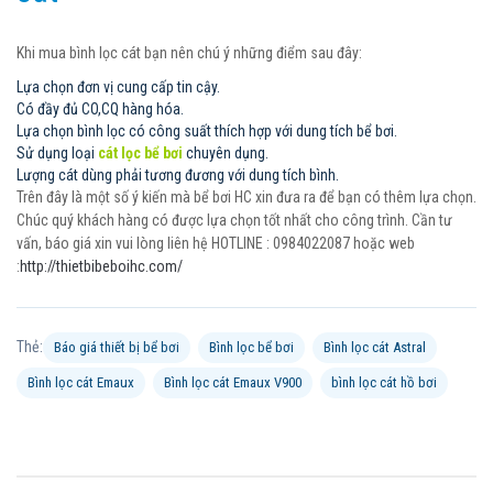
Khi mua bình lọc cát bạn nên chú ý những điểm sau đây:
Lựa chọn đơn vị cung cấp tin cậy.
Có đầy đủ CO,CQ hàng hóa.
Lựa chọn bình lọc có công suất thích hợp với dung tích bể bơi.
Sử dụng loại
cát lọc bể bơi
chuyên dụng.
Lượng cát dùng phải tương đương với dung tích bình.
Trên đây là một số ý kiến mà bể bơi HC xin đưa ra để bạn có thêm lựa chọn.
Chúc quý khách hàng có được lựa chọn tốt nhất cho công trình. Cần tư
vấn, báo giá xin vui lòng liên hệ HOTLINE : 0984022087 hoặc web
:
http://thietbibeboihc.com/
Thẻ:
Báo giá thiết bị bể bơi
Bình lọc bể bơi
Bình lọc cát Astral
Bình lọc cát Emaux
Bình lọc cát Emaux V900
bình lọc cát hồ bơi