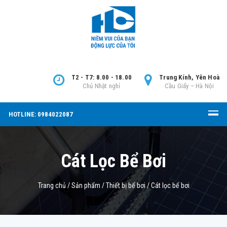
T2 - T7: 8.00 - 18.00
Trung Kính, Yên Hoà
Chủ Nhật nghỉ
Cầu Giấy – Hà Nội
HOTLINE: 0984022087
Cát Lọc Bể Bơi
Trang chủ
/
Sản phẩm
/
Thiết bị bể bơi
/
Cát lọc bể bơi