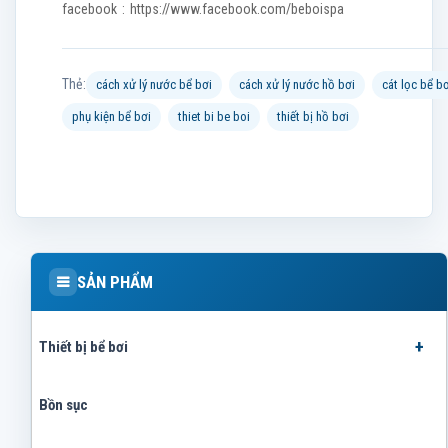
facebook : https://www.facebook.com/beboispa
Thẻ:
cách xử lý nước bể bơi
cách xử lý nước hồ bơi
cát lọc bể bơ
phụ kiện bể bơi
thiet bi be boi
thiết bị hồ bơi
SẢN PHẨM
Thiết bị bể bơi
Bồn sục