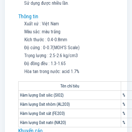
Sử dụng được nhiều lần.
Thông tin
Xuất xứ : Việt Nam
Màu sắc: màu trắng
Kích thước : 0.4-0.8mm
Độ cứng : 0-0.7(MOH’S Scale)
Trọng lượng : 2.5-2.6 kg/cm3
Độ đồng đều : 1.3-1.65
Hòa tan trong nước: acid 1.7%
Tên chỉ tiêu
Hàm lượng Oxit silic (SIO2)
%
Hàm lượng Oxit nhôm (AL2O3)
%
Hàm lượng Oxit sắt (FE2O3)
%
Hàm lượng Oxit natri (NA2O)
%
Khuyến cáo