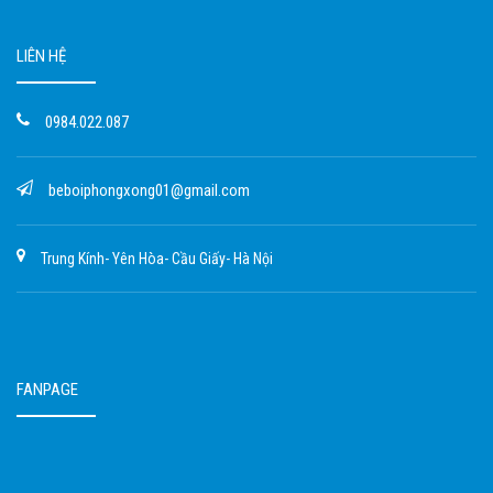
LIÊN HỆ
0984.022.087
beboiphongxong01@gmail.com
Trung Kính- Yên Hòa- Cầu Giấy- Hà Nội
FANPAGE